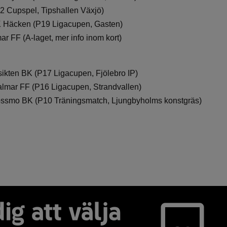
2 Cupspel, Tipshallen Växjö)
K Häcken (P19 Ligacupen, Gasten)
r FF (A-laget, mer info inom kort)
ikten BK (P17 Ligacupen, Fjölebro IP)
almar FF (P16 Ligacupen, Strandvallen)
ossmo BK (P10 Träningsmatch, Ljungbyholms konstgräs)