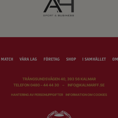
 MATCH
VÅRA LAG
FÖRETAG
SHOP
I SAMHÄLLET
OM
TRÅNGSUNDSVÄGEN 40, 393 56 KALMAR
TELEFON
0480 – 44 44 30
–
INFO@KALMARFF.SE
HANTERING AV PERSONUPPGIFTER
INFORMATION OM COOKIES