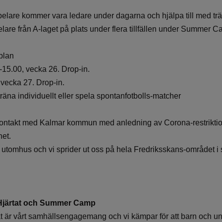
elare kommer vara ledare under dagarna och hjälpa till med tr
are från A-laget på plats under flera tillfällen under Summer 
plan
-15.00, vecka 26. Drop-in.
vecka 27. Drop-in.
träna individuellt eller spela spontanfotbolls-matcher
 kontakt med Kalmar kommun med anledning av Corona-restrikti
et.
örs utomhus och vi sprider ut oss på hela Fredriksskans-området
Hjärtat och Summer Camp
 är vårt samhällsengagemang och vi kämpar för att barn och u