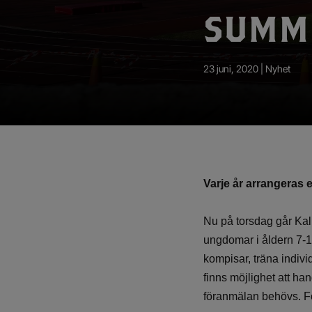
App – Användarvillkor
SUMM
RUP-projektet
23 juni, 2020 |
Nyhet
Varje år arrangeras en
Nu på torsdag går Ka
ungdomar i åldern 7-16
kompisar, träna indivi
finns möjlighet att han
föranmälan behövs. Fö