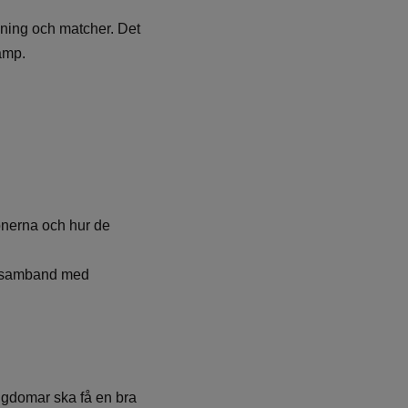
äning och matcher. Det
Camp.
onerna och hur de
 i samband med
ngdomar ska få en bra