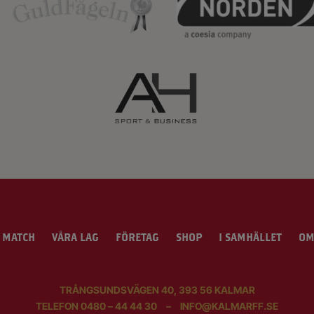
 MATCH
VÅRA LAG
FÖRETAG
SHOP
I SAMHÄLLET
OM
TRÅNGSUNDSVÄGEN 40, 393 56 KALMAR
TELEFON
0480 – 44 44 30
–
INFO@KALMARFF.SE