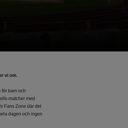
er vi om.
för barn och
tbolls-matcher med
ids Fans Zone där det
r hela dagen och ingen