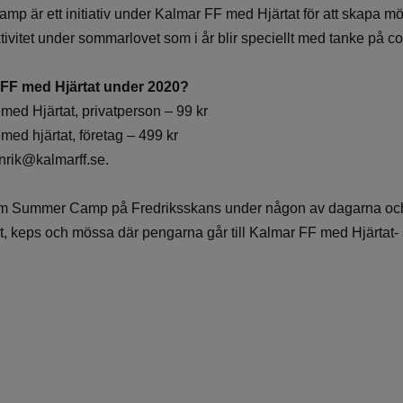
Camp är ett initiativ under Kalmar FF med Hjärtat för att skapa mö
ktivitet under sommarlovet som i år blir speciellt med tanke på co
r FF med Hjärtat under 2020?
med Hjärtat, privatperson – 99 kr
med hjärtat, företag – 499 kr
enrik@kalmarff.se.
nom Summer Camp på Fredriksskans under någon av dagarna oc
rt, keps och mössa där pengarna går till Kalmar FF med Hjärtat-