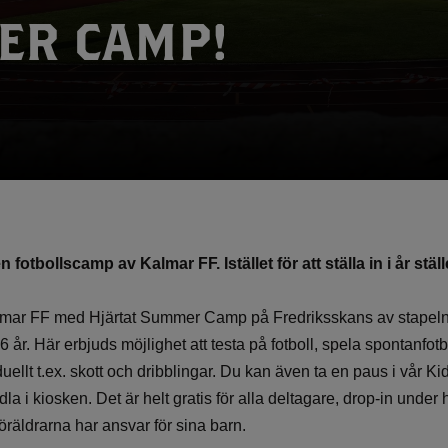
ER CAMP!
 fotbollscamp av Kalmar FF. Istället för att ställa in i år ställ
lmar FF med Hjärtat Summer Camp på Fredriksskans av stapeln 
 år. Här erbjuds möjlighet att testa på fotboll, spela spontanfo
duellt t.ex. skott och dribblingar. Du kan även ta en paus i vår K
dla i kiosken. Det är helt gratis för alla deltagare, drop-in unde
räldrarna har ansvar för sina barn.