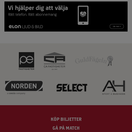
KÖP BILJETTER
GÅ PÅ MATCH