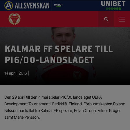
S
ö
k
e
f
KALMAR FF SPELARE TILL
t
e
P16/00-LANDSLAGET
r
:
14 april, 2016 |
Den 29 april till den 4 maj spelar P16/00 landslaget UEFA
Development Tournament i Eerikkilä, Finland. Förbundskapten Roland
Nilsson har kallat tre Kalmar FF spelare, Edvin Crona, Viktor Krüger
samt Malte Persson.