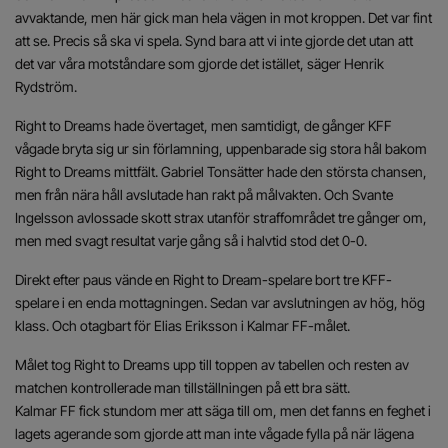
avvaktande, men här gick man hela vägen in mot kroppen. Det var fint
att se. Precis så ska vi spela. Synd bara att vi inte gjorde det utan att
det var våra motståndare som gjorde det istället, säger Henrik
Rydström.
Right to Dreams hade övertaget, men samtidigt, de gånger KFF
vågade bryta sig ur sin förlamning, uppenbarade sig stora hål bakom
Right to Dreams mittfält. Gabriel Tonsätter hade den största chansen,
men från nära håll avslutade han rakt på målvakten. Och Svante
Ingelsson avlossade skott strax utanför straffområdet tre gånger om,
men med svagt resultat varje gång så i halvtid stod det 0-0.
Direkt efter paus vände en Right to Dream-spelare bort tre KFF-
spelare i en enda mottagningen. Sedan var avslutningen av hög, hög
klass. Och otagbart för Elias Eriksson i Kalmar FF-målet.
Målet tog Right to Dreams upp till toppen av tabellen och resten av
matchen kontrollerade man tillställningen på ett bra sätt.
Kalmar FF fick stundom mer att säga till om, men det fanns en feghet i
lagets agerande som gjorde att man inte vågade fylla på när lägena