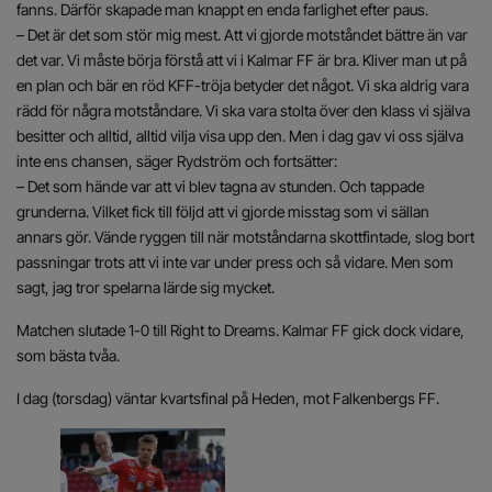
fanns. Därför skapade man knappt en enda farlighet efter paus.
– Det är det som stör mig mest. Att vi gjorde motståndet bättre än var
det var. Vi måste börja förstå att vi i Kalmar FF är bra. Kliver man ut på
en plan och bär en röd KFF-tröja betyder det något. Vi ska aldrig vara
rädd för några motståndare. Vi ska vara stolta över den klass vi själva
besitter och alltid, alltid vilja visa upp den. Men i dag gav vi oss själva
inte ens chansen, säger Rydström och fortsätter:
– Det som hände var att vi blev tagna av stunden. Och tappade
grunderna. Vilket fick till följd att vi gjorde misstag som vi sällan
annars gör. Vände ryggen till när motståndarna skottfintade, slog bort
passningar trots att vi inte var under press och så vidare. Men som
sagt, jag tror spelarna lärde sig mycket.
Matchen slutade 1-0 till Right to Dreams. Kalmar FF gick dock vidare,
som bästa tvåa.
I dag (torsdag) väntar kvartsfinal på Heden, mot Falkenbergs FF.