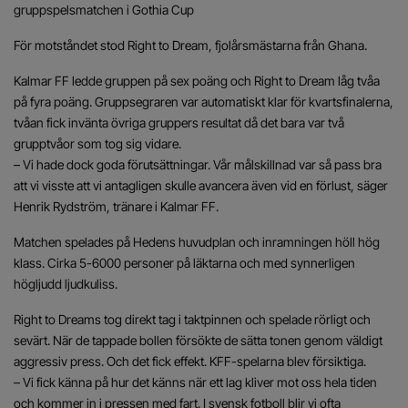
gruppspelsmatchen i Gothia Cup
För motståndet stod Right to Dream, fjolårsmästarna från Ghana.
Kalmar FF ledde gruppen på sex poäng och Right to Dream låg tvåa
på fyra poäng. Gruppsegraren var automatiskt klar för kvartsfinalerna,
tvåan fick invänta övriga gruppers resultat då det bara var två
grupptvåor som tog sig vidare.
– Vi hade dock goda förutsättningar. Vår målskillnad var så pass bra
att vi visste att vi antagligen skulle avancera även vid en förlust, säger
Henrik Rydström, tränare i Kalmar FF.
Matchen spelades på Hedens huvudplan och inramningen höll hög
klass. Cirka 5-6000 personer på läktarna och med synnerligen
högljudd ljudkuliss.
Right to Dreams tog direkt tag i taktpinnen och spelade rörligt och
sevärt. När de tappade bollen försökte de sätta tonen genom väldigt
aggressiv press. Och det fick effekt. KFF-spelarna blev försiktiga.
– Vi fick känna på hur det känns när ett lag kliver mot oss hela tiden
och kommer in i pressen med fart. I svensk fotboll blir vi ofta