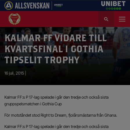
S
ö
k
e
KALMAR FF VIDARE TILL
f
KVARTSFINAL I GOTHIA
t
e
TIPSELIT TROPHY
r
:
16 juli, 2015 |
Kalmar FF:s P 17-lag spelade i går den tredje och också sista
gruppspelsmatchen i Gothia Cup
För motståndet stod Right to Dream, fjolårsmästarna från Ghana.
Kalmar FF:s P 17-lag spelade i går den tredje och också sista