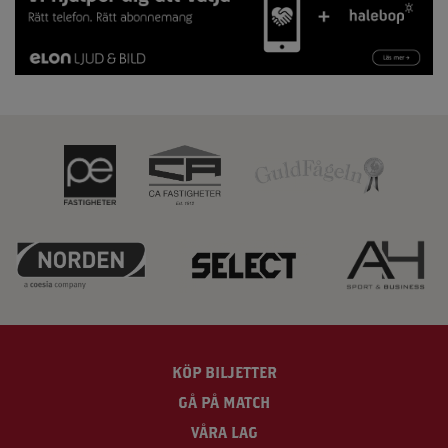
KÖP BILJETTER
GÅ PÅ MATCH
VÅRA LAG