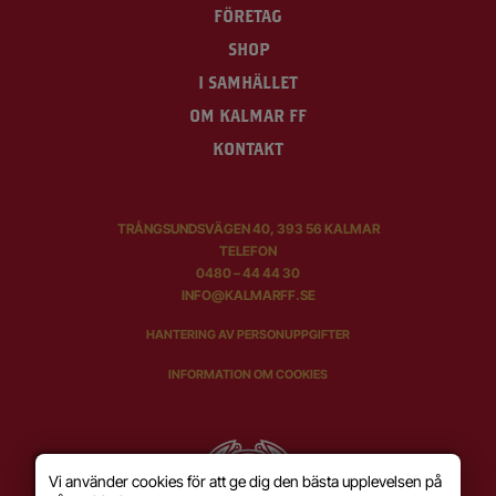
FÖRETAG
SHOP
I SAMHÄLLET
OM KALMAR FF
KONTAKT
TRÅNGSUNDSVÄGEN 40, 393 56 KALMAR
TELEFON
0480 – 44 44 30
INFO@KALMARFF.SE
HANTERING AV PERSONUPPGIFTER
INFORMATION OM COOKIES
Vi använder cookies för att ge dig den bästa upplevelsen på