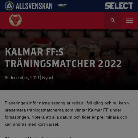
S
ö
k
e
f
KALMAR FF:S
t
e
TRÄNINGSMATCHER 2022
r
:
15 december, 2021 |
Nyhet
Planeringen inför nästa säsong är redan i full gång och nu kan vi
presentera träningsmatcherna som väntar Kalmar FF under
försäsongen. Notera att alla datum och tider är preliminära och
kan ändras med kort varsel.