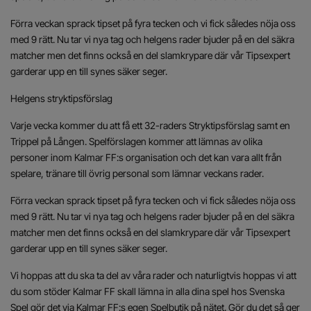
Förra veckan sprack tipset på fyra tecken och vi fick således nöja oss
med 9 rätt. Nu tar vi nya tag och helgens rader bjuder på en del säkra
matcher men det finns också en del slamkrypare där vår Tipsexpert
garderar upp en till synes säker seger.
Helgens stryktipsförslag
Varje vecka kommer du att få ett 32-raders Stryktipsförslag samt en
Trippel på Lången. Spelförslagen kommer att lämnas av olika
personer inom Kalmar FF:s organisation och det kan vara allt från
spelare, tränare till övrig personal som lämnar veckans rader.
Förra veckan sprack tipset på fyra tecken och vi fick således nöja oss
med 9 rätt. Nu tar vi nya tag och helgens rader bjuder på en del säkra
matcher men det finns också en del slamkrypare där vår Tipsexpert
garderar upp en till synes säker seger.
Vi hoppas att du ska ta del av våra rader och naturligtvis hoppas vi att
du som stöder Kalmar FF skall lämna in alla dina spel hos Svenska
Spel gör det via Kalmar FF:s egen Spelbutik på nätet. Gör du det så ger