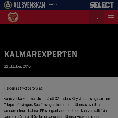
S
ö
k
e
f
t
e
KALMAREXPERTEN
r
:
22 oktober, 2010 |
Helgens stryktipsförslag
Varje vecka kommer du att få ett 32-raders Stryktipsförslag samt en
Trippel på Lången. Spelförslagen kommer att lämnas av olika
personer inom Kalmar FF:s organisation och det kan vara allt från
spelare, tränare till övrig personal som lämnar veckans rader.