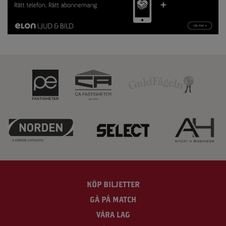
KÖP BILJETTER
GÅ PÅ MATCH
VÅRA LAG