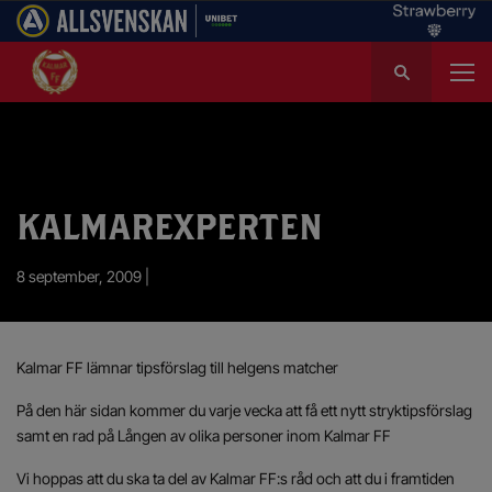
S
ö
k
e
f
t
e
KALMAREXPERTEN
r
:
8 september, 2009 |
Kalmar FF lämnar tipsförslag till helgens matcher
På den här sidan kommer du varje vecka att få ett nytt stryktipsförslag
samt en rad på Lången av olika personer inom Kalmar FF
Vi hoppas att du ska ta del av Kalmar FF:s råd och att du i framtiden