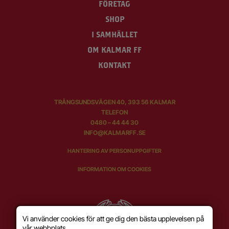
FÖRETAG
SHOP
I SAMHÄLLET
OM KALMAR FF
KONTAKT
TRÅNGSUNDSVÄGEN 40, 393 56 KALMAR
TELEFON
0480 – 44 44 30
INFO@KALMARFF.SE
HANTERING AV PERSONUPPGIFTER
INFORMATION OM COOKIES
Vi använder cookies för att ge dig den bästa upplevelsen på
vår webbplats.