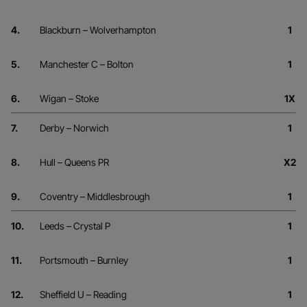
4.
Blackburn – Wolverhampton
1
5.
Manchester C – Bolton
1
6.
Wigan – Stoke
1X
7.
Derby – Norwich
1
8.
Hull – Queens PR
X2
9.
Coventry – Middlesbrough
1
10.
Leeds – Crystal P
1
11.
Portsmouth – Burnley
1
12.
Sheffield U – Reading
1