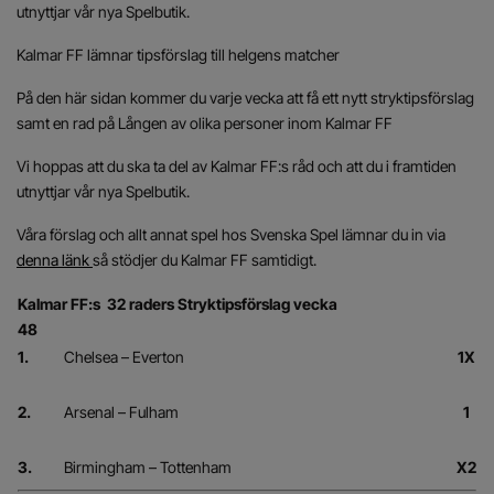
utnyttjar vår nya Spelbutik.
Kalmar FF lämnar tipsförslag till helgens matcher
På den här sidan kommer du varje vecka att få ett nytt stryktipsförslag
samt en rad på Lången av olika personer inom Kalmar FF
Vi hoppas att du ska ta del av Kalmar FF:s råd och att du i framtiden
utnyttjar vår nya Spelbutik.
Våra förslag och allt annat spel hos Svenska Spel lämnar du in via
denna länk
så stödjer du Kalmar FF samtidigt.
Kalmar FF:s 32 raders Stryktipsförslag vecka
48
1.
Chelsea – Everton
1X
2.
Arsenal – Fulham
1
3.
Birmingham – Tottenham
X2