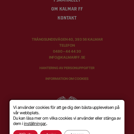
OM KALMAR FF
KONTAKT
TRÅNGSUNDSVÄGEN 40, 393 56 KALMAR
TELEFON
0480 – 44 44 30
INFO@KALMARFF.SE
HANTERING AV PERSONUPPGIFTER
INFORMATION OM COOKIES
Vi använder cookies för att ge dig den bästa upplevelsen på
vår webbplats.
Du kan läsa mer om vilka cookies vi använder eller stänga av
dem i
inställningar
.