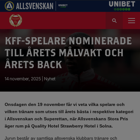
S
ö
k
e
KFF-SPELARE NOMINERADE
f
TILL ÅRETS MÅLVAKT OCH
t
e
ÅRETS BACK
r
:
14 november, 2025 |
Nyhet
Onsdagen den 19 november får vi veta vilka spelare och
vilken tränare som utses till årets bästa i respektive kategori
i Allsvenskan och Superettan, när Allsvenskans Stora Pris
äger rum på Quality Hotel Strawberry Hotel i Solna.
Juryn består av samtliga allsvenska klubbars tränare och