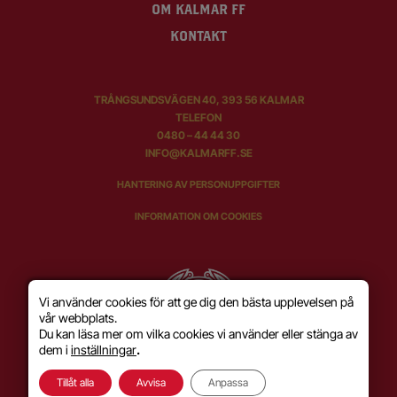
OM KALMAR FF
KONTAKT
TRÅNGSUNDSVÄGEN 40, 393 56 KALMAR
TELEFON
0480 – 44 44 30
INFO@KALMARFF.SE
HANTERING AV PERSONUPPGIFTER
INFORMATION OM COOKIES
Vi använder cookies för att ge dig den bästa upplevelsen på
vår webbplats.
Du kan läsa mer om vilka cookies vi använder eller stänga av
dem i
inställningar
.
Tillåt alla
Avvisa
Anpassa