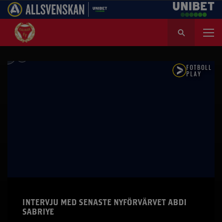
S
ö
k
e
f
t
e
r
:
INTERVJU MED SENASTE NYFÖRVÄRVET ABDI
SABRIYE