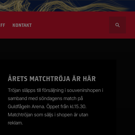
S
FF
KONTAKT
ö
k
e
f
t
l volontär
e
r
sportalen
ÅRETS MATCHTRÖJA ÄR HÄR
:
Tröjan släpps till försäljning i souvenirshopen i
samband med söndagens match på
Guldfågeln Arena. Öppet från kl.15.30.
Matchtröjan som säljs i shopen är utan
reklam.