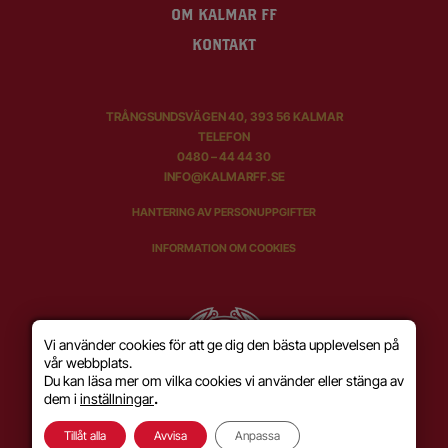
OM KALMAR FF
KONTAKT
TRÅNGSUNDSVÄGEN 40, 393 56 KALMAR
TELEFON
0480 – 44 44 30
INFO@KALMARFF.SE
HANTERING AV PERSONUPPGIFTER
INFORMATION OM COOKIES
Vi använder cookies för att ge dig den bästa upplevelsen på
vår webbplats.
Du kan läsa mer om vilka cookies vi använder eller stänga av
dem i
inställningar
.
Tillåt alla
Avvisa
Anpassa