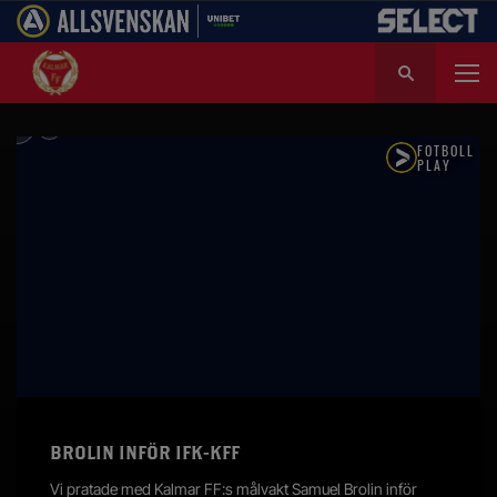
S
ö
k
e
f
t
e
r
:
BROLIN INFÖR IFK-KFF
Vi pratade med Kalmar FF:s målvakt Samuel Brolin inför