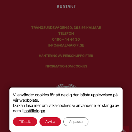
KONTAKT
TRÅNGSUNDSVÄGEN 40, 393 56 KALMAR
TELEFON
0480 – 44 44 30
INFO@KALMARFF.SE
HANTERING AV PERSONUPPGIFTER
INFORMATION OM COOKIES
Vi använder cookies för att ge dig den bästa upplevelsen på
vår webbplats.
Du kan läsa mer om vilka cookies vi använder eller stänga av
dem i
inställningar
.
Tillåt alla
Avvisa
Anpassa
SKAPAD MED KÄRLEK AV
WILSON CREATIVE