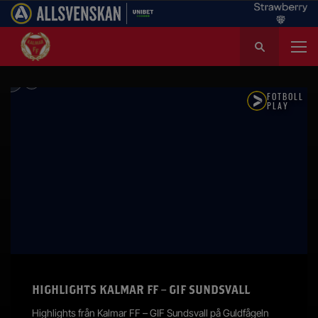
S
ö
k
e
f
t
e
r
:
HIGHLIGHTS KALMAR FF – GIF SUNDSVALL
Highlights från Kalmar FF – GIF Sundsvall på Guldfågeln