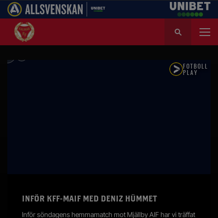
S
ö
k
e
f
t
e
r
:
INFÖR KFF-MAIF MED DENIZ HÜMMET
Inför söndagens hemmamatch mot Mjällby AIF har vi träffat