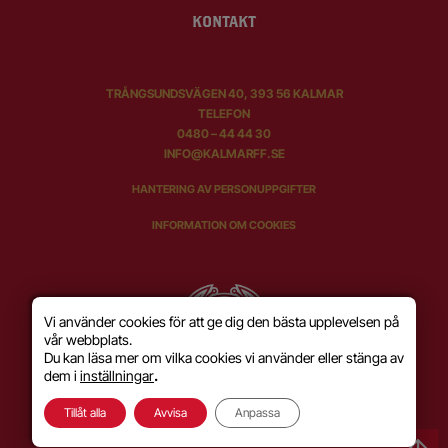
KONTAKT
TRÅNGSUNDSVÄGEN 40, 393 56 KALMAR
TELEFON
0480 – 44 44 30
INFO@KALMARFF.SE
HANTERING AV PERSONUPPGIFTER
INFORMATION OM COOKIES
Vi använder cookies för att ge dig den bästa upplevelsen på
vår webbplats.
Du kan läsa mer om vilka cookies vi använder eller stänga av
dem i
inställningar
.
Tillåt alla
Avvisa
Anpassa
SKAPAD MED KÄRLEK AV
WILSON CREATIVE