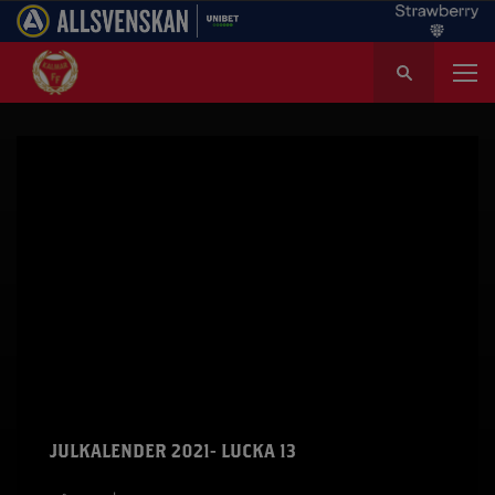
S
ö
k
e
f
t
e
r
:
JULKALENDER 2021- LUCKA 13