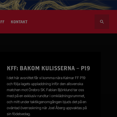
S
FF
KONTAKT
ö
k
e
f
t
l volontär
e
r
sportalen
KFF: BAKOM KULISSERNA – P19
:
I det här avsnittet får vi komma nära Kalmar FF P19
och följa lagets uppladdning inför den allsvenska
matchen mot Örebro SK. Fabian Björklund tar oss
med på en exklusiv rundtur i omklädningsrummet,
och mitt under taktikgenomgången bjuds det på en
oväntad överraskning när Joel Åberg uppvaktas på
sin födelsedag.