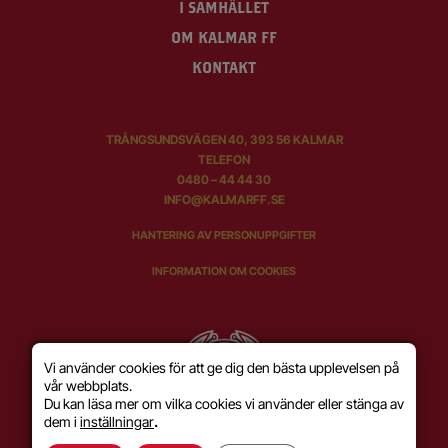
I SAMHÄLLET
OM KALMAR FF
KONTAKT
TRÅNGSUNDSVÄGEN 40, 393 56 KALMAR
TELEFON
0480 – 44 44 30
INFO@KALMARFF.SE
HANTERING AV PERSONUPPGIFTER
INFORMATION OM COOKIES
Vi använder cookies för att ge dig den bästa upplevelsen på
vår webbplats.
Du kan läsa mer om vilka cookies vi använder eller stänga av
dem i
inställningar
.