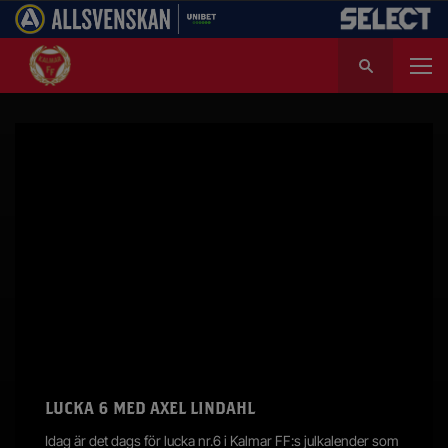
S
ö
k
e
f
t
e
r
:
LUCKA 6 MED AXEL LINDAHL
Idag är det dags för lucka nr.6 i Kalmar FF:s julkalender som