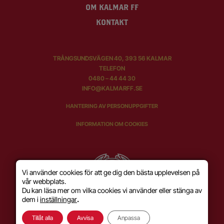
OM KALMAR FF
KONTAKT
TRÅNGSUNDSVÄGEN 40, 393 56 KALMAR
TELEFON
0480 – 44 44 30
INFO@KALMARFF.SE
HANTERING AV PERSONUPPGIFTER
INFORMATION OM COOKIES
Vi använder cookies för att ge dig den bästa upplevelsen på
vår webbplats.
Du kan läsa mer om vilka cookies vi använder eller stänga av
dem i
inställningar
.
Tillåt alla
Avvisa
Anpassa