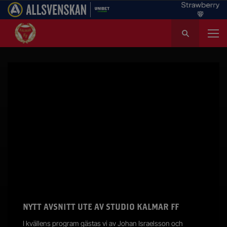
S
ö
k
e
f
t
e
r
:
NYTT AVSNITT UTE AV STUDIO KALMAR FF
I kvällens program gästas vi av Johan Israelsson och