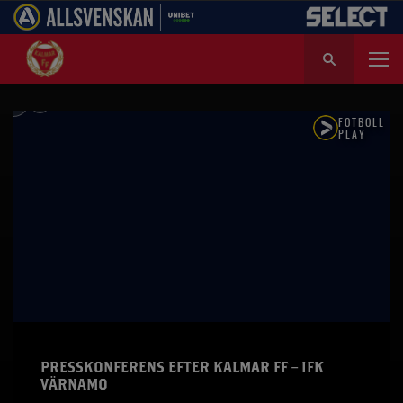
S
ö
k
e
f
t
e
r
:
PRESSKONFERENS EFTER KALMAR FF – IFK
VÄRNAMO