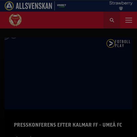
S
ö
k
e
f
t
e
r
:
PRESSKONFERENS EFTER KALMAR FF – UMEÅ FC