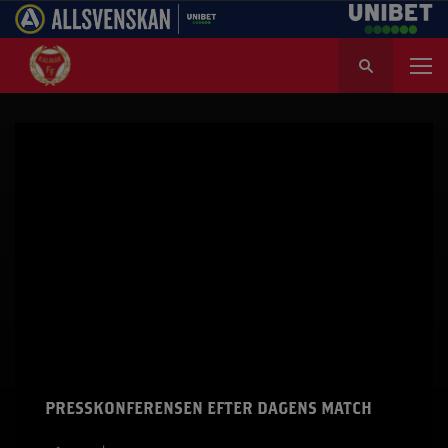
S
ö
k
e
f
t
e
r
:
PRESSKONFERENSEN EFTER DAGENS MATCH