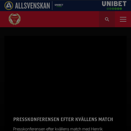
S
ö
k
e
f
t
e
r
:
PRESSKONFERENSEN EFTER KVÄLLENS MATCH
Presskonferensen efter kvällens match med Henrik