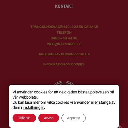
KONTAKT
TRÅNGSUNDSVÄGEN 40, 393 56 KALMAR
TELEFON
0480 – 44 44 30
INFO@KALMARFF.SE
HANTERING AV PERSONUPPGIFTER
INFORMATION OM COOKIES
Vi använder cookies för att ge dig den bästa upplevelsen på
vår webbplats.
Du kan läsa mer om vilka cookies vi använder eller stänga av
dem i
inställningar
.
Tillåt alla
Avvisa
Anpassa
SKAPAD MED KÄRLEK AV
WILSON CREATIVE