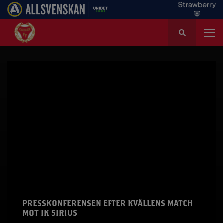
S
ö
k
e
f
t
e
r
:
PRESSKONFERENSEN EFTER KVÄLLENS MATCH
MOT IK SIRIUS