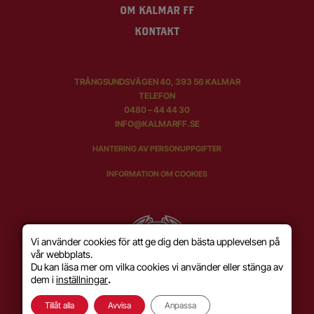
OM KALMAR FF
KONTAKT
TRÅNGSUNDSVÄGEN 40, 393 56 KALMAR
TELEFON
0480 – 44 44 30
INFO@KALMARFF.SE
HANTERING AV PERSONUPPGIFTER
INFORMATION OM COOKIES
Vi använder cookies för att ge dig den bästa upplevelsen på
vår webbplats.
Du kan läsa mer om vilka cookies vi använder eller stänga av
dem i
inställningar
.
Tillåt alla
Avvisa
Anpassa