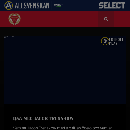
S
ö
k
e
f
t
e
r
:
Q&A MED JACOB TRENSKOW
Vem tar Jacob Trenskow med sig till en öde ö och vem är