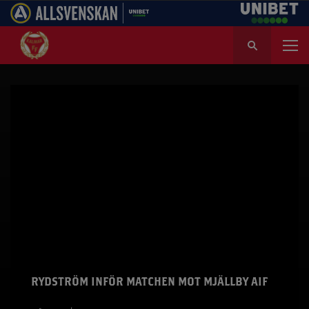
S
ö
k
e
f
t
e
r
:
RYDSTRÖM INFÖR MATCHEN MOT MJÄLLBY AIF