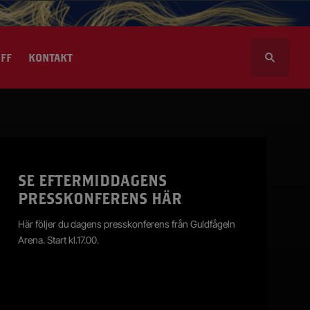
S
FF
KONTAKT
ö
k
e
f
t
l volontär
e
r
sportalen
SE EFTERMIDDAGENS
:
PRESSKONFERENS HÄR
Här följer du dagens presskonferens från Guldfågeln
Arena. Start kl.17.00.