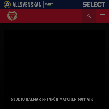
S
ö
k
e
f
t
e
r
:
STUDIO KALMAR FF INFÖR MATCHEN MOT AIK