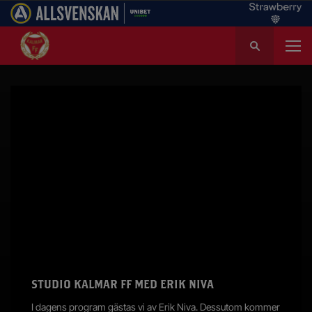
S
ö
k
e
f
t
e
r
:
STUDIO KALMAR FF MED ERIK NIVA
I dagens program gästas vi av Erik Niva. Dessutom kommer