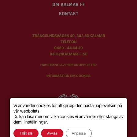
OM KALMAR FF
KONTAKT
TRÅNGSUNDSVÄGEN 40, 393 56 KALMAR
TELEFON
0480 – 44 44 30
INFO@KALMARFF.SE
HANTERING AV PERSONUPPGIFTER
INFORMATION OM COOKIES
Vi använder cookies för att ge dig den bästa upplevelsen på
vår webbplats.
Du kan läsa mer om vilka cookies vi använder eller stänga av
dem i
inställningar
.
Tillåt alla
Avvisa
Anpassa