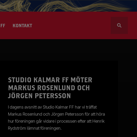
S
FF
KONTAKT
ö
k
e
f
t
l volontär
e
r
sportalen
STUDIO KALMAR FF MÖTER
:
MARKUS ROSENLUND OCH
JÖRGEN PETERSSON
I dagens avsnitt av Studio Kalmar FF har vi träffat
Markus Rosenlund och Jörgen Petersson för att höra
hur föreningen går vidare i processen efter att Henrik
Rydström lämnat föreningen.