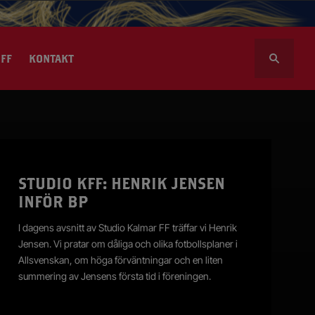
S
FF
KONTAKT
ö
k
e
f
t
l volontär
e
r
sportalen
STUDIO KFF: HENRIK JENSEN
:
INFÖR BP
I dagens avsnitt av Studio Kalmar FF träffar vi Henrik
Jensen. Vi pratar om dåliga och olika fotbollsplaner i
Allsvenskan, om höga förväntningar och en liten
summering av Jensens första tid i föreningen.