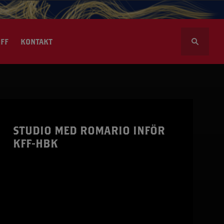
S
FF
KONTAKT
ö
k
e
f
t
l volontär
e
r
sportalen
STUDIO MED ROMARIO INFÖR
:
KFF-HBK