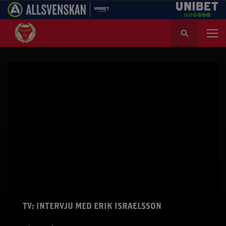
S
ö
k
e
f
t
e
r
:
TV: INTERVJU MED ERIK ISRAELSSON