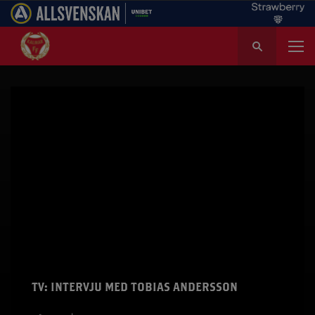
S
ö
k
e
f
t
e
r
:
TV: INTERVJU MED TOBIAS ANDERSSON