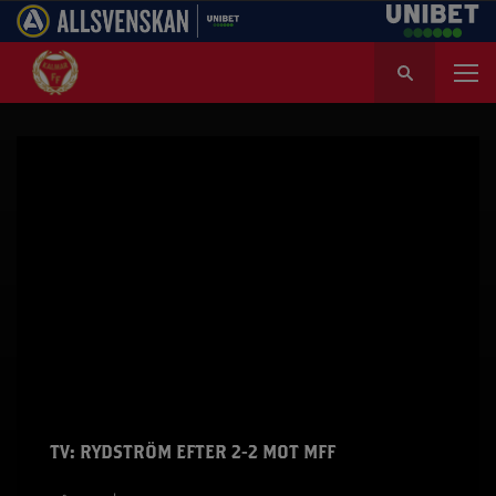
S
ö
k
e
f
t
e
r
:
TV: RYDSTRÖM EFTER 2-2 MOT MFF