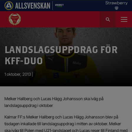
S
ö
k
e
f
LANDSLAGSUPPDRAG FÖR
t
e
KFF-DUO
r
:
1 oktober, 2013 |
Melker Hallberg och Lucas Hägg Johansson ska iväg på
landslagsuppdrag i oktober
Kalmar FF:s Melker Hallberg och Lucas Hägg Johansson blev på
tisdagen inkallade till landslagsuppdrag i mitten av oktober. Melker
ska iväg till Polen med U21-landslaget och Lucas reser till Finland med