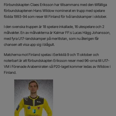
Förbundskapten Claes Eriksson har tillsammans med den tillfälliga
förbundskaptenen Hans Wildow nominerat en trupp med spelare
födda 1993-94 som reser till Finland för två landskamper i oktober.
I den svenska truppen är 18 spelare inkallade, 16 utespelare och 2
målvakter. En av målvakterna är Kalmar FF:s Lucas Hägg Johansson,
med fyra U17-landskamper på meritlstan, som nu återigen får
chansen att visa upp sig i blågult.
Matcherna mot Finland spelas i Eerikkilä 9 och 11 oktober och
noterbart är att förbundskapten Eriksson reser med 96-orna till U17-
VM i Förenade Arabemiraten så P20-laget kommer ledas av Wildow i
Finland.