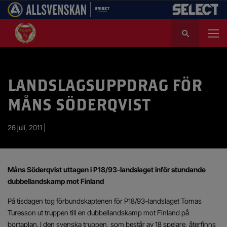
S
ö
k
e
f
LANDSLAGSUPPDRAG FÖR
t
e
MÅNS SÖDERQVIST
r
:
26 juli, 2011 |
Måns Söderqvist uttagen i P18/93-landslaget inför stundande
dubbellandskamp mot Finland
På tisdagen tog förbundskaptenen för P18/93-landslaget Tomas
Turesson ut truppen till en dubbellandskamp mot Finland på
bortaplan. I den svenska truppen, som består av 18 spelare, återfinns