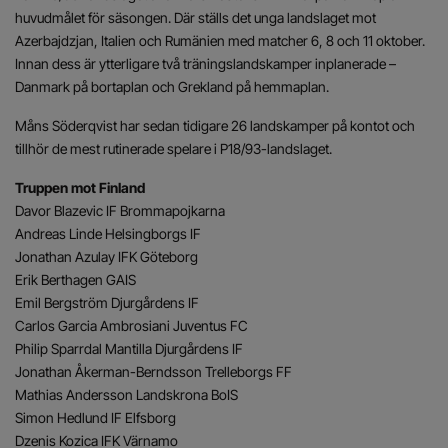
huvudmålet för säsongen. Där ställs det unga landslaget mot
Azerbajdzjan, Italien och Rumänien med matcher 6, 8 och 11 oktober.
Innan dess är ytterligare två träningslandskamper inplanerade –
Danmark på bortaplan och Grekland på hemmaplan.
Måns Söderqvist har sedan tidigare 26 landskamper på kontot och
tillhör de mest rutinerade spelare i P18/93-landslaget.
Truppen mot Finland
Davor Blazevic IF Brommapojkarna
Andreas Linde Helsingborgs IF
Jonathan Azulay IFK Göteborg
Erik Berthagen GAIS
Emil Bergström Djurgårdens IF
Carlos Garcia Ambrosiani Juventus FC
Philip Sparrdal Mantilla Djurgårdens IF
Jonathan Åkerman-Berndsson Trelleborgs FF
Mathias Andersson Landskrona BoIS
Simon Hedlund IF Elfsborg
Dzenis Kozica IFK Värnamo