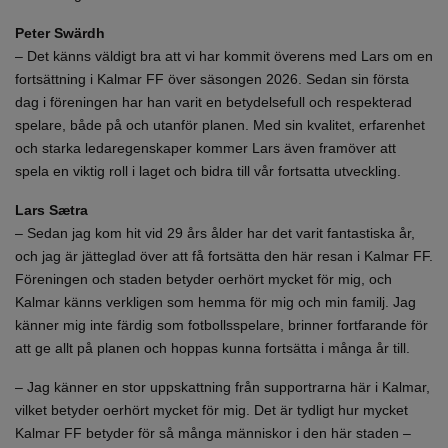
Peter Swärdh
– Det känns väldigt bra att vi har kommit överens med Lars om en
fortsättning i Kalmar FF över säsongen 2026. Sedan sin första
dag i föreningen har han varit en betydelsefull och respekterad
spelare, både på och utanför planen. Med sin kvalitet, erfarenhet
och starka ledaregenskaper kommer Lars även framöver att
spela en viktig roll i laget och bidra till vår fortsatta utveckling.
Lars Sætra
– Sedan jag kom hit vid 29 års ålder har det varit fantastiska år,
och jag är jätteglad över att få fortsätta den här resan i Kalmar FF.
Föreningen och staden betyder oerhört mycket för mig, och
Kalmar känns verkligen som hemma för mig och min familj. Jag
känner mig inte färdig som fotbollsspelare, brinner fortfarande för
att ge allt på planen och hoppas kunna fortsätta i många år till.
– Jag känner en stor uppskattning från supportrarna här i Kalmar,
vilket betyder oerhört mycket för mig. Det är tydligt hur mycket
Kalmar FF betyder för så många människor i den här staden –