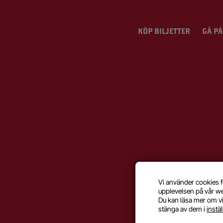
KÖP BILJETTER
GÅ PÅ
Vi använder cookies f
upplevelsen på vår w
Du kan läsa mer om vi
stänga av dem i
instä