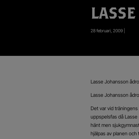
App – Användarvillkor
LASSE
RUP-projektet
28 februari, 2009 |
Lasse Johansson ådrog
Lasse Johansson ådrog
Det var vid träningens 
uppspelsfas då Lasse s
hänt men sjukgymnast K
hjälpas av planen och 