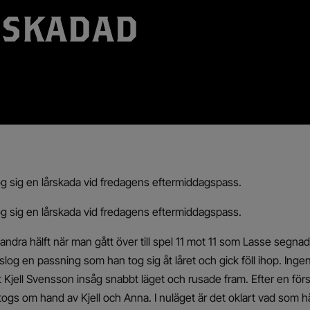
 SKADAD
 sig en lårskada vid fredagens eftermiddagspass.
 sig en lårskada vid fredagens eftermiddagspass.
andra hälft när man gått över till spel 11 mot 11 som Lasse segnade
log en passning som han tog sig åt låret och gick föll ihop. Inge
jell Svensson insåg snabbt läget och rusade fram. Efter en första
togs om hand av Kjell och Anna. I nuläget är det oklart vad som 