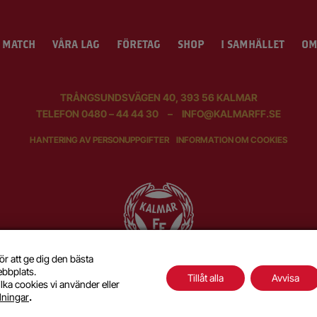
 MATCH
VÅRA LAG
FÖRETAG
SHOP
I SAMHÄLLET
OM
TRÅNGSUNDSVÄGEN 40, 393 56 KALMAR
TELEFON
0480 – 44 44 30
–
INFO@KALMARFF.SE
HANTERING AV PERSONUPPGIFTER
INFORMATION OM COOKIES
ör att ge dig den bästa
ebbplats.
Tillåt alla
Avvisa
lka cookies vi använder eller
SKAPAD MED KÄRLEK AV
WILSON CREATIVE
llningar
.