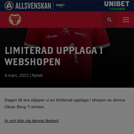
S
ö
k
e
f
LIMITERAD UPPLAGA I
t
e
WEBSHOPEN
r
:
4 mars, 2022 |
Nyhet
Dagen till ära släpper vi en limiterad upplaga i shopen av denna
Oliver Berg-T-shirten.
In och köp via denna länken!