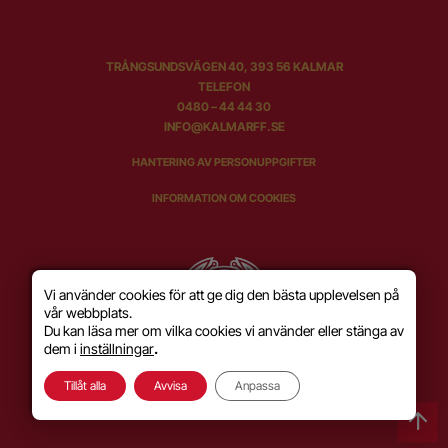
TRÅNGSUNDSVÄGEN 40, 393 56 KALMAR
TELEFON
0480 – 44 44 30
INFO@KALMARFF.SE
HANTERING AV PERSONUPPGIFTER
INFORMATION OM COOKIES
Vi använder cookies för att ge dig den bästa upplevelsen på
vår webbplats.
Du kan läsa mer om vilka cookies vi använder eller stänga av
dem i
inställningar
.
Tillåt alla
Avvisa
Anpassa
SKAPAD MED KÄRLEK AV
WILSON CREATIVE