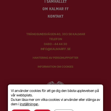
I SAMHÄLLET
OM KALMAR FF
KONTAKT
TRÅNGSUNDSVÄGEN 40, 393 56 KALMAR
TELEFON
0480 – 44 44 30
INFO@KALMARFF.SE
HANTERING AV PERSONUPPGIFTER
INFORMATION OM COOKIES
Vi använder cookies för att ge dig den bästa upplevelsen på
vår webbplats.
Du kan läsa mer om vilka cookies vi använder eller stänga av
dem i
inställningar
.