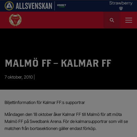
S
ö
k
e
f
t
e
MALMÖ FF – KALMAR FF
r
:
7 oktober, 2010 |
Biljettinformation för Kalmar FF:s supportrar
Måndagen den 18 oktober åker Kalmar FF till Malmö för att möta
Malmö FF på Swedbank Arena. För de kalmarsupportrar som vill se
matchen från bortasektionen gäller endast förköp.