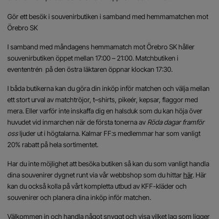
Gör ett besök i souvenirbutiken i samband med hemmamatchen mot
Örebro SK
I samband med måndagens hemmamatch mot Örebro SK håller
souvenirbutiken öppet mellan 17:00 – 21:00. Matchbutiken i
evententrén på den östra läktaren öppnar klockan 17:30.
I båda butikerna kan du göra din inköp inför matchen och välja mellan
ett stort urval av matchtröjor, t–shirts, pikeér, kepsar, flaggor med
mera. Eller varför inte inskaffa dig en halsduk som du kan höja över
huvudet vid inmarchen när de första tonerna av
Röda dagar framför
oss
ljuder ut i högtalarna. Kalmar FF:s medlemmar har som vanligt
20% rabatt på hela sortimentet.
Har du inte möjlighet att besöka butiken så kan du som vanligt handla
dina souvenirer dygnet runt via vår webbshop som du hittar
här
. Här
kan du också kolla på vårt kompletta utbud av KFF-kläder och
souvenirer och planera dina inköp inför matchen.
Välkommen in och handla något snyggt och visa vilket lag som ligger