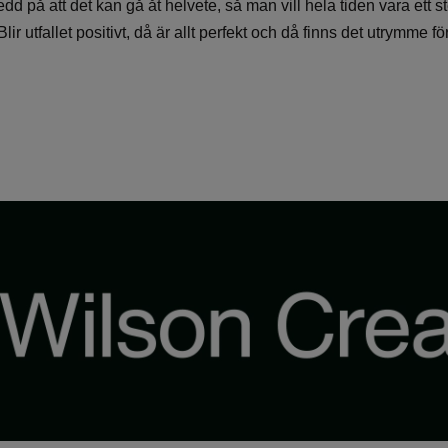
edd på att det kan gå åt helvete, så man vill hela tiden vara ett st
ir utfallet positivt, då är allt perfekt och då finns det utrymme fö