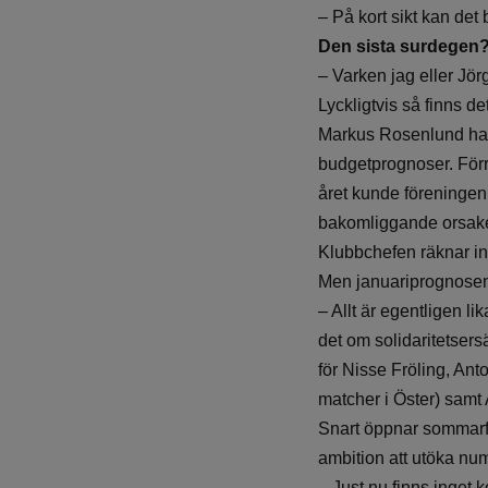
– På kort sikt kan det
Den sista surdegen
– Varken jag eller Jör
Lyckligtvis så finns d
Markus Rosenlund har g
budgetprognoser. Förr
året kunde föreningen 
bakomliggande orsaker
Klubbchefen räknar in
Men januariprognosen 
– Allt är egentligen li
det om solidaritetsers
för Nisse Fröling, An
matcher i Öster) samt
Snart öppnar sommarfön
ambition att utöka nu
– Just nu finns inget 