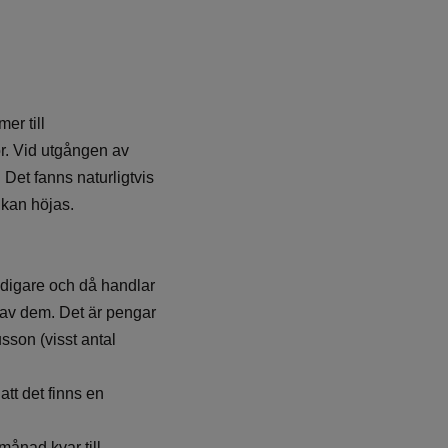
er till
or. Vid utgången av
 Det fanns naturligtvis
 kan höjas.
 tidigare och då handlar
n av dem. Det är pengar
sson (visst antal
tt det finns en
månad kvar till