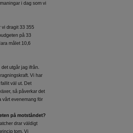
utmaningar i dag som vi
 vi dragit 33 355
v budgeten på 33
lara målet 10,6
det utgår jag ifrån.
ragningskraft. Vi har
llit väl ut. Det
äxer, så påverkar det
tra vårt evenemang för
teten på motståndet?
atcher drar väldigt
rincip tom. Vi