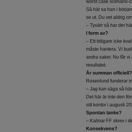
worst case scenario-c
Så här sa han i början
se ut. Du vet aldrig o
– Tyvärr så har det hä
I form av?
– Ett tidigare icke kva
måste hantera. Vi budg
andra saker. Nu får vi
resultatet.
Är summan officiell?
Rosenlund funderar in
– Jag kan säga så här:
Det här är inte den f
sitt kontor i augusti 2
Spontan tanke?
– Kalmar FF skrev i dett
Konsekvens?