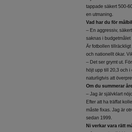
tappade säkert 500-600
en utmaning.
Vad har du för målbi
– En aggressiv, säkert
saknas i budgetmålet 
Är fotbollen tillräckli
och nationellt ökar. V
– Det ser grymt ut. För
höjt upp till 20,3 och 
naturligtvis att överpre
Om du summerar året
– Jag är självklart nöj
Efter att ha träffat ko
måste fixas. Jag är ot
sedan 1999.
Ni verkar vara rätt 