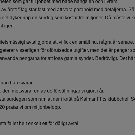
hefen som går till jobbet med både hängslen och livrem.
 av året: ”Jag står fast med att vara paranoid med detaljerna. Så 
m det dyker upp en surdeg som kostar tre miljoner. Då måste vi 
nt igen.
litetsmässigt avtal gjorde att vi fick en smäll nu, några år senare,
eterar visserligen för oförutsedda utgifter, men det är pengar s
 använda pengarna för att lösa gamla synder. Bedrövligt. Det här 
nan han svarar.
 den motsvarar en av de försäljningar vi gjort i år.
örsta surdegen som ramlat ner i knät på Kalmar FF:s klubbchef. 
020 pratar vi om miljonbelopp.
a fallet helt enkelt ett för dåligt avtal.