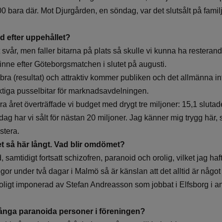
 bara där. Mot Djurgården, en söndag, var det slutsålt på familj
ld efter uppehållet?
 svår, men faller bitarna på plats så skulle vi kunna ha resteran
inne efter Göteborgsmatchen i slutet på augusti.
gt bra (resultat) och attraktiv kommer publiken och det allmänna in
iktiga pusselbitar för marknadsavdelningen.
ra året överträffade vi budget med drygt tre miljoner: 15,1 slutade
i dag har vi sålt för nästan 20 miljoner. Jag känner mig trygg här,
stera.
 så här långt. Vad blir omdömet?
d, samtidigt fortsatt schizofren, paranoid och orolig, vilket jag haf
llegor under två dagar i Malmö så är känslan att det alltid är någ
roligt imponerad av Stefan Andreasson som jobbat i Elfsborg i ans
många paranoida personer i föreningen?