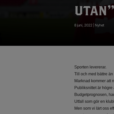
App – Användarvillkor
UTAN
RUP-projektet
8 juni, 2022 |
Nyhet
Sporten levererar.
Till och med bättre än 
Marknad kommer att n
Publiksnittet är högre
Budgetprognosen, har p
Utfall som gör en klubb
Men som vi lärt oss ef