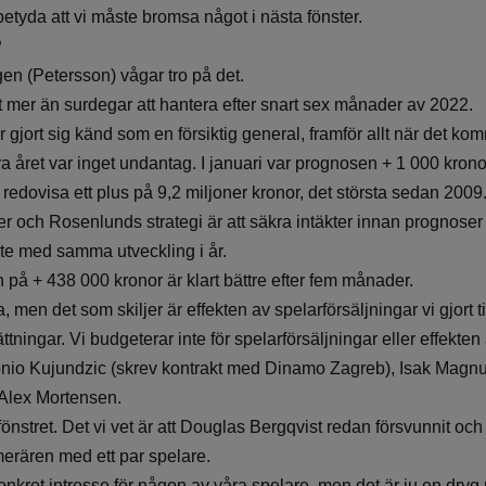
 betyda att vi måste bromsa något i nästa fönster.
?
gen (Petersson) vågar tro på det.
et mer än surdegar att hantera efter snart sex månader av 2022.
jort sig känd som en försiktig general, framför allt när det komm
a året var inget undantag. I januari var prognosen + 1 000 kron
redovisa ett plus på 9,2 miljoner kronor, det största sedan 2009.
 och Rosenlunds strategi är att säkra intäkter innan prognoser
te med samma utveckling i år.
på + 438 000 kronor är klart bättre efter fem månader.
ka, men det som skiljer är effekten av spelarförsäljningar vi gjort
ättningar. Vi budgeterar inte för spelarförsäljningar eller effekte
tonio Kujundzic (skrev kontrakt med Dinamo Zagreb), Isak Magnu
 Alex Mortensen.
stret. Det vi vet är att Douglas Bergqvist redan försvunnit och a
merären med ett par spelare.
konkret intresse för någon av våra spelare, men det är ju en dryg 