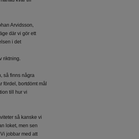
Johan Arvidsson,
äge där vi gör ett
elsen i det
 riktning.
n, så finns några
år fördel, bortdömt mål
on till hur vi
iteter så kanske vi
kan loket, men sen
. Vi jobbar med att