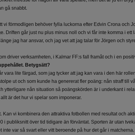
an gå snabbt.
att vi förmodligen behöver fylla luckorna efter Edvin Crona och 
 Driften går just nu plus minus noll och vi får inte komma i ett l
länge jag har ansvar, och jag vet att jag talar för Jörgen och styr
om driver verksamheten, i Kalmar FF:s fall framåt och i en positiv
 uppehållet. Betygsätt?
år vara lite färgad, som jag tycker att jag kan vara i den här rolle
 stolpe ut och som kunde ha genererat fler poäng: nån straff till v
h ytterligare nån situation så poängskörden är i underkant i relati
allt är det hur vi spelar som imponerar.
Kan vi kombinera den attraktiva fotbollen med resultat och aktiv
 i publiksnitt över tid tidigare än förväntat. Sporten är utan tve
t inte var så svart eller vitt beroende på hur det går i matcherna