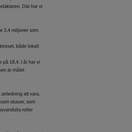
eläktaren. Där har vi
de 3,4 miljoner som
tresset, både lokalt
 på 18,4. I år har vi
 sen är målet
t anledning att vara.
ot som skaver, som
varsfulla roller