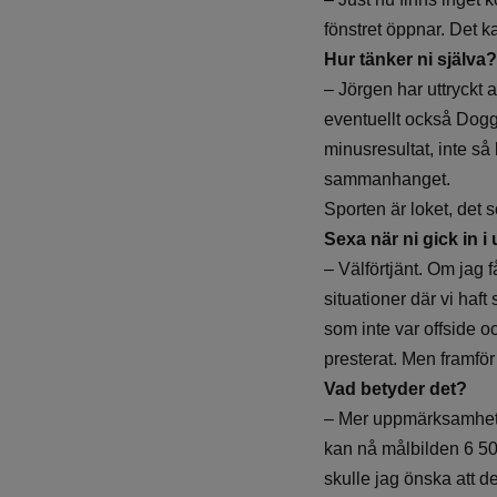
fönstret öppnar. Det k
Hur tänker ni själva?
– Jörgen har uttryckt 
eventuellt också Dogge.
minusresultat, inte så 
sammanhanget.
Sporten är loket, det s
Sexa när ni gick in i
– Välförtjänt. Om jag f
situationer där vi haft
som inte var offside oc
presterat. Men framför 
Vad betyder det?
– Mer uppmärksamhet. 
kan nå målbilden 6 500
skulle jag önska att de