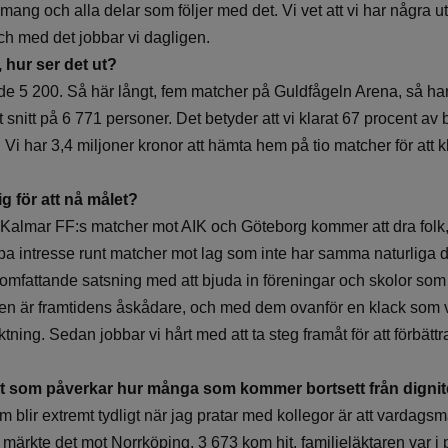
mang och alla delar som följer med det. Vi vet att vi har några 
ch med det jobbar vi dagligen.
, hur ser det ut?
de 5 200. Så här långt, fem matcher på Guldfågeln Arena, så har
tt snitt på 6 771 personer. Det betyder att vi klarat 67 procent a
Vi har 3,4 miljoner kronor att hämta hem på tio matcher för att k
g för att nå målet?
tt Kalmar FF:s matcher mot AIK och Göteborg kommer att dra folk, 
pa intresse runt matcher mot lag som inte har samma naturliga d
omfattande satsning med att bjuda in föreningar och skolor som fa
rnen är framtidens åskådare, och med dem ovanför en klack som v
ktning. Sedan jobbar vi hårt med att ta steg framåt för att förbät
llt som påverkar hur många som kommer bortsett från digni
m blir extremt tydligt när jag pratar med kollegor är att vardagsm
 märkte det mot Norrköping. 3 673 kom hit, familjeläktaren var i p