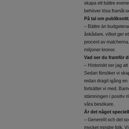
skapa ett bättre evene
behöver lösa framåt o
På tal om publiksnitt
– Bättre än budgetera
åskådare, vilket ger e
procent av matcherna. 
miljoner kronor.
Vad ser du framför di
– Historiskt ser jag a
Sedan försöker vi ska
redan dragit igång en 
fortsätter vi med. Ba
stämningen i positiv ri
våra besökare.
Är det något specie
– Generellt och det so
mycket mindre folk. Vi