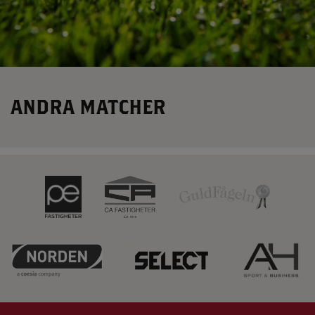
M
A
R
F
F
ANDRA MATCHER