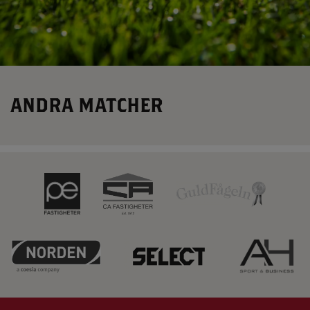
M
A
R
F
F
ANDRA MATCHER