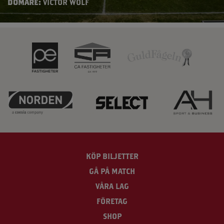
DOMARE:
VICTOR WOLF
KÖP BILJETTER
GÅ PÅ MATCH
VÅRA LAG
FÖRETAG
SHOP