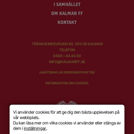
I SAMHÄLLET
OM KALMAR FF
KONTAKT
TRÅNGSUNDSVÄGEN 40, 393 56 KALMAR
TELEFON
0480 – 44 44 30
INFO@KALMARFF.SE
HANTERING AV PERSONUPPGIFTER
INFORMATION OM COOKIES
Vi använder cookies för att ge dig den bästa upplevelsen på
vår webbplats.
Du kan läsa mer om vilka cookies vi använder eller stänga av
dem i
inställningar
.