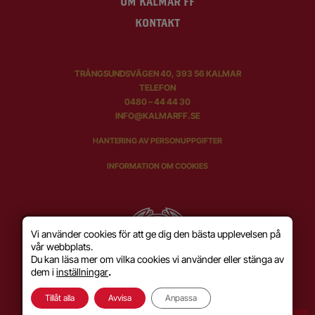
OM KALMAR FF
KONTAKT
TRÅNGSUNDSVÄGEN 40, 393 56 KALMAR
TELEFON
0480 – 44 44 30
INFO@KALMARFF.SE
HANTERING AV PERSONUPPGIFTER
INFORMATION OM COOKIES
Vi använder cookies för att ge dig den bästa upplevelsen på
vår webbplats.
Du kan läsa mer om vilka cookies vi använder eller stänga av
dem i
inställningar
.
Tillåt alla
Avvisa
Anpassa