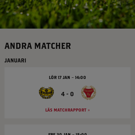
A
R
F
F
-
ANDRA MATCHER
B
JANUARI
K
H
LÖR 17 JAN
14:00
Ä
C
4 - 0
K
LÄS MATCHRAPPORT
E
N
FRE 30 JAN
15:00