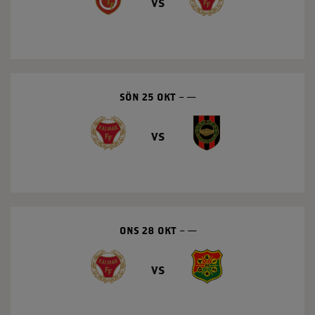
vs
SÖN 25 OKT
––
vs
ONS 28 OKT
––
vs