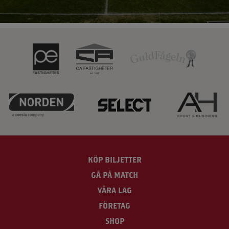
KÖP BILJETTER
GÅ PÅ MATCH
VÅRA LAG
FÖRETAG
SHOP