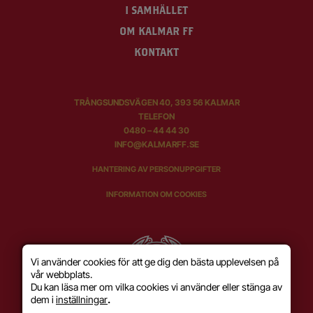
I SAMHÄLLET
OM KALMAR FF
KONTAKT
TRÅNGSUNDSVÄGEN 40, 393 56 KALMAR
TELEFON
0480 – 44 44 30
INFO@KALMARFF.SE
HANTERING AV PERSONUPPGIFTER
INFORMATION OM COOKIES
Vi använder cookies för att ge dig den bästa upplevelsen på
vår webbplats.
Du kan läsa mer om vilka cookies vi använder eller stänga av
dem i
inställningar
.