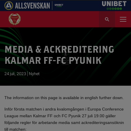
S
ö
k
e
f
MEDIA & ACKREDITERING
t
e
KALMAR FF-FC PYUNIK
r
:
24 juli, 2023 |
Nyhet
The information on this page is available in english further down.
Inför första matchen i andra kvalomgången i Europa Conference
League mellan Kalmar FF och FC Pyunik 27 juli 19.00 gäller
följande regler för arbetande media samt ackrediteringsansöknin
till matchen: