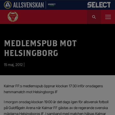
S
ö
k
e
f
MEDLEMSPUB MOT
t
e
HELSINGBORG
r
:
15 maj, 2012 |
Kalmar FF:s medlemspub öppnar klockan 17:30 inför onsdagens
hemmamatch mot Helsingborgs IF
I morgon onsdag klockan 19:00 är det dags igen för allsvensk fotboll
på Guldfågeln Arena när Kalmar FF gästas av de regerande svenska
mästarna Helsingborgs IF. I samband med matchen hälsas Kalmar