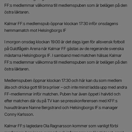
FF:s medlemmar välkomna till medlemspuben som är belägen på den
östra läktaren.
Kalmar FF:s medlemspub öppnar klockan 17:30 inför onsdagens
hemmamatch mot Helsingborgs IF
I morgon onsdag klockan 19:00 är det dags igen för allsvensk fotboll
på Guldfågeln Arena när Kalmar FF gästas av de regerande svenska
mästarna Helsingborgs IF. I samband med matchen hälsas Kalmar
FF:s medlemmar välkomna till medlemspuben som är belägen på den
östra läktaren.
Medlemspuben öppnar klockan 17:30 och här kan du som medlem
äta och dricka gott till bra priser – och inte minst ladda upp med andra
FF-medlemmar inför matchen. Puben har även öppet i halvtid och
efter matchen där du på TV kan se presskonferensen med KFF:s
huvudtränare Nanne Bergstrand och Helsingborgs IF:s manager
Conny Karlsson.
Kalmar FF:s lagledare Ola Ragnarsson kommer som vanligt förbi