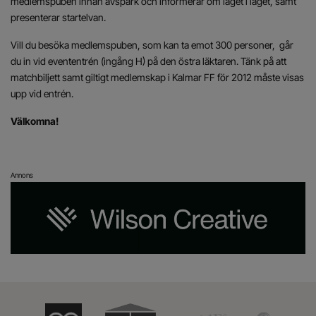
medlemspuben innan avspark och informerar om läget i laget, samt
presenterar startelvan.
Vill du besöka medlemspuben, som kan ta emot 300 personer, går
du in vid evententrén (ingång H) på den östra läktaren. Tänk på att
matchbiljett samt giltigt medlemskap i Kalmar FF för 2012 måste visas
upp vid entrén.
Välkomna!
Annons