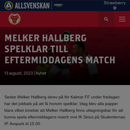
S
ö
k
e
MELKER HALLBERG
f
SPELKLAR TILL
t
e
EFTERMIDDAGENS MATCH
r
:
13 augusti, 2023 |
Nyhet
Sedan Melker Hallberg skrev på för Kalmar FF under fredagen
har det jobbats på att få honom spelklar. Idag blev alla papper
klara vilket innebär att Melker Hallberg finns uttagningsbar för att
kunna spela eftermiddagens match mot IK Sirius på Studenternas
IP. Avspark kl.15.00.